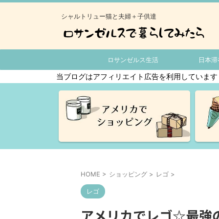
シャルトリュー猫と夫婦＋子供達
ロサンゼルス生活
日本滞
当ブログはアフィリエイト広告を利用しています
HOME
>
ショッピング
>
レゴ
>
レゴ
アメリカでレゴ☆最強