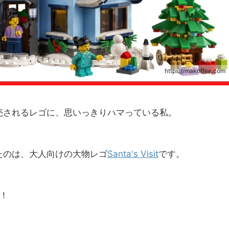
https://makoffee.com
売されるレゴに、思いっきりハマっている私。
たのは、大人向けの大物レゴ
Santa's Visit
です。
！